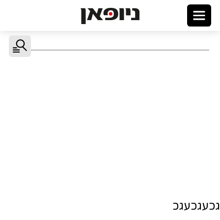
גכעגכעגכ