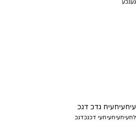
געגכע
עיחעיחעיח גדכ דגכ
לחעיחעיחעיחעי דכגכדגכ