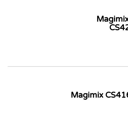
עבד מזון 3 ליטר Magimix
CS4