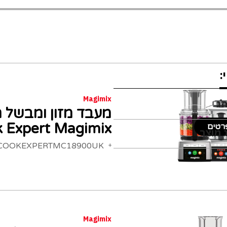
:
Magimix
תג
 Expert Magimix
רטים
 מוצר
COOKEXPERTMC18900UK
Magimix