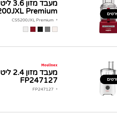
200JXL Premium
רטים
CS5200JXL Premium
Moulinex
FP247127
רטים
FP247127