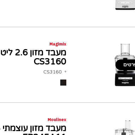
Magimix
CS3160
רטים
CS3160
Moulinex