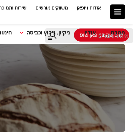
אודות ניופאן
משווקים מורשים
שירות ותמיכה
מטבח
אודיו
ניקיון, גיהוץ וכביסה
חימום
לרכישה בניופאן שופ