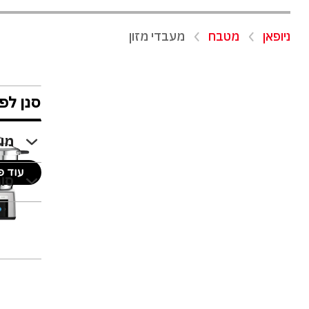
-
ניופאן
מטבח
מעבדי מזון
עמוד
נוכחי
סנן לפי
מו
עוד פ
סוג