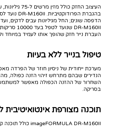
העיצוב החזק כול
בהגברת הפרוד
הדפסה שונים; החל מגיליונות עבים לדקים, וע
DR-M160II שנ
העברת נייר חזק שהופך אותו לעמיד במיוחד ול
טיפול בנייר ללא בעיות
מערכת ייחודית של ניסיון חוזר של הפרדה מ
הנדירים שבהם מתרחש זיהוי הזנה כפולה, מ
השחרור של ההזנה הכפולה מאפשר למשתמש ל
בסריקה.
תוכנה מצורפת אינטואיטיבית ל
eFORMULA DR-M160II