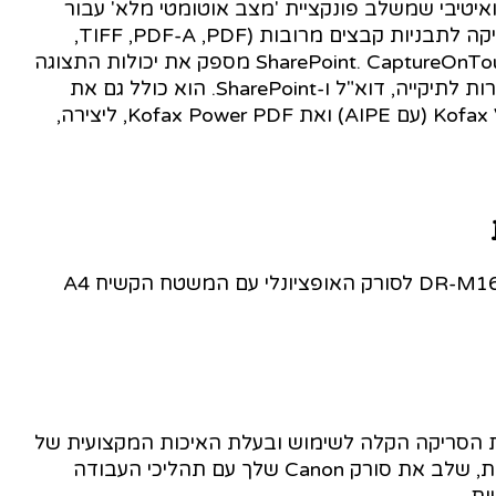
מש אינטואיטיבי שמשלב פונקציית 'מצב אוטומטי מלא' עבור
פעולת סריקה פשוטה יותר; והוא תומך גם בסריקה לתבניות קבצים מרובות (PDF‏, PDF-A‏, TIFF‏,
JPEG‏, BMP ו-PowerPoint) וקישוריות אל SharePoint. CaptureOnTouch מספק את יכולות התצוגה
ואת שיטות השליחה האולטימטיביות - כולל ישירות לתיקייה, דוא"ל ו-SharePoint. הוא כולל גם את
תוכנת עיבוד התמונות המובילה בתעשייה Kofax VRS (עם AIPE) ואת Kofax Power PDF, ליצירה,
כדי לסרוק חומרים כרוכים בקלות, חבר את DR-M160II לסורק האופציונלי עם המשטח הקשיח A4
ל את CaptureOnTouch Pro, תוכנת הסריקה הקלה לשימוש ובעלת האיכות המקצועית של
Canon. לכוד ללא מאמץ וסווג סריקות של אצוות, שלב את סורק Canon שלך עם תהליכי העבודה
ת.