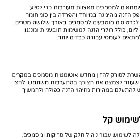
ל מזין מרשים ל-75 גיליונות, שמתאים למסמכים מאצוות מעורבות כדי לסייע
וקטיביות. DR-M160II נועד לספק הזנה מהימנה במיוחד והפרדה בין סוגי חומרי
ד לכרטיסים מוטבעים למסמכים באורך שלושה מטרים.
ועד לטפל בעד 10000 סריקות ליום, כולל רולרי הזנה למשימות תובעניות ומנגנון
מתאים לעומסי עבודה כבדים יותר.
אפשרת לסורק להזין מחדש אוטומטית מסמכים במקרים
ה שעוזר לצמצם את הצורך בהתערבות משתמש. לחצן
התעלם במהירות מזיהוי הזנה כפולה ולהמשיך
שימוש קל
imag כולל תוכנה קלה לשימוש עבור ניהול חלק של סריקות ומסמכים.