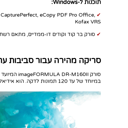
תוכנות ל-Windows:
CapturePerfect, eCopy PDF Pro Office,
✔
Kofax VRS
✔
אופציות: משטח סריקה A4 ו- A3, סורק בר קוד וקודים דו-ממדיים, מתאם רשת, תיק נשיאה
סריקה מהירה עבור סביבות עתי
סורק M160II
במיוחד של עד 120 תמונות לדקה. הוא אידיאלי לעיבוד OCR בסביבות Windows ו-Mac.