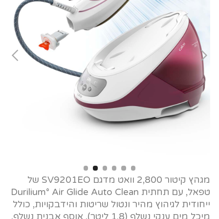
Slide 2 of 6.
מגהץ קיטור 2,800 וואט מדגם SV9201EO של
טפאל, עם תחתית Durilium° Air Glide Auto Clean
ייחודית לגיהוץ מהיר ונטול שריטות והידבקויות, כולל
מיכל מים ענקי נשלף (1.8 ליטר), אוסף אבנית נשלף,