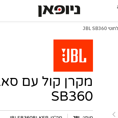
-
JBL SB
עמוד
נוכחי
SB360
מותג:
מק"ט:
JBLSB360BLKEP
JBL