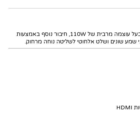
מקרן קול עם סאב עוצמתיים במיוחד של JBL בעל עוצמה מרבית של 110W, חיבור נוסף באמצעות