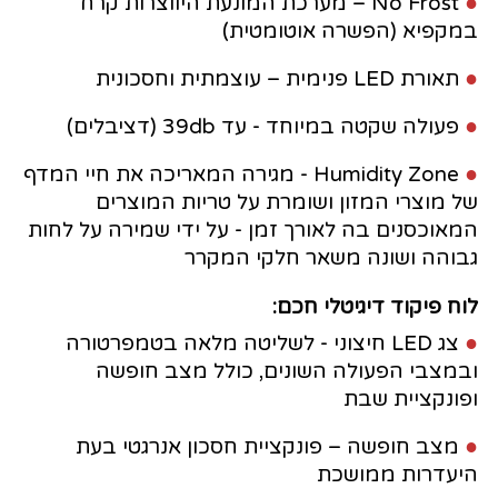
●
No Frost – מערכת המונעת היווצרות קרח
במקפיא (הפשרה אוטומטית)
●
תאורת LED פנימית – עוצמתית וחסכונית
●
פעולה שקטה במיוחד - עד 39db (דציבלים)
●
Humidity Zone - מגירה המאריכה את חיי המדף
של מוצרי המזון ושומרת על טריות המוצרים
המאוכסנים בה לאורך זמן - על ידי שמירה על לחות
גבוהה ושונה משאר חלקי המקרר
לוח פיקוד דיגיטלי חכם:
●
צג LED חיצוני - לשליטה מלאה בטמפרטורה
ובמצבי הפעולה השונים, כולל מצב חופשה
ופונקציית שבת
●
מצב חופשה – פונקציית חסכון אנרגטי בעת
היעדרות ממושכת