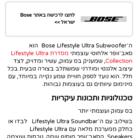
לחצו לרכישה באתר Bose
ישראל >>
ה־Bose Lifestyle Ultra Subwoofer הוא
סאב־וופר אלחוטי עוצמתי
מסדרת Lifestyle Ultra
Collection
, שמעניק בס עמוק, עשיר ומדויק, לצד
עיצוב אלגנטי ומודרני שמשתלב בצורה טבעית בכל
חלל. הוא נועד לספק חוויית שמע נקייה במיוחד, עם
מינימום עיוותים גם בעוצמות גבוהות.
טכנולוגיות ותכונות עיקריות
בס עמוק ועוצמתי יותר
בשילוב עם ה־Lifestyle Ultra Soundbar לבדו או
כחלק ממערכת מלאה עם Lifestyle Ultra
Speakers הסאב־וופר מוסיף עומק, נוכחות ועוצמה