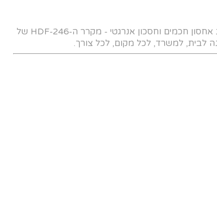
עבודה שקטה במיוחד, מגוון רחב של פתרונות אחסון חכמים וחסכון אנרגטי - מקרר ה-HDF-246 של