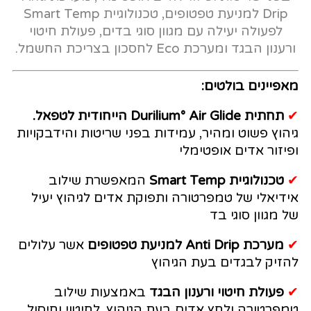
Drip למניעת טפטופים, טכנולוגיית Smart Temp
לפעולה יעילה עם מגוון סוגי בדים, פעולת חיטוי
ורענון הבגד ומערכת Eco לחסכון בצריכת החשמל.
מאפיינים בולטים:
✔
תחתית Durilium° Air Glide הייחודית לטפאל.
גיהוץ פשוט ומהיר, עמידות בפני שריטות והידבקויות
ופיזור אדים אופטימלי
✔
טכנולוגיית Smart Temp
המאפשרת שילוב
אידיאלי של טמפרטורה ותפוקת אדים לגיהוץ יעיל
של מגוון סוגי בד
✔
מערכת Anti Drip למניעת טפטופים
אשר עלולים
להזיק לבגדים בעת הגיהוץ
✔
פעולת חיטוי ורענון הבגד
באמצעות שילוב
טמפרטורה ולחץ אדים בעת הגיהוץ. לחיטוי וחיסול