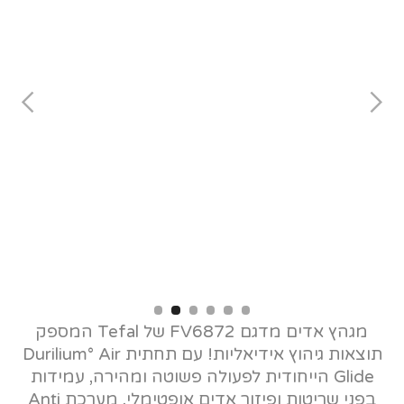
Slide 2 of 6.
מגהץ אדים מדגם FV6872 של Tefal המספק
תוצאות גיהוץ אידיאליות! עם תחתית Durilium° Air
Glide הייחודית לפעולה פשוטה ומהירה, עמידות
בפני שריטות ופיזור אדים אופטימלי, מערכת Anti