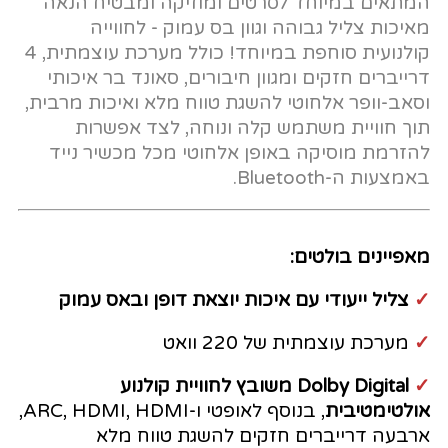
המתאים במיוחד לסרטים ומוזיקה ומבטיח הנאה
מאיכות צליל גבוהה וגוון בס עמוק - לחווייה
קולנועית סוחפת במיוחד! כולל מערכת עוצמתית, 4
דרייברים חזקים ומגוון חיבורים, סאונד בר איכותי
וסאב-וופר אלחוטי להשגת טווח מלא ואיכות מרבית,
תוך חוויית משתמש קלה ונוחה, לצד אפשרות
להזרמת מוסיקה באופן אלחוטי מכל מכשיר נייד
באמצעות ה-Bluetooth.
מאפיינים בולטים:
✓
צליל ייעודי עם איכות יוצאת דופן ובאס עמוק
✓
מערכת עוצמתית של 220 וואט
✓
Dolby Digital משובץ לחוויית קולנוע
אולטימטיבית
, בנוסף לאופטי ו-ARC, HDMI, HDMI,
ארבעה דרייברים חזקים להשגת טווח מלא