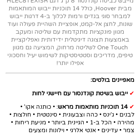
מייבש כביסה קונדנסור 8 ק"ג דגם HLEC8TEXISR
מבית Hoover, כולל 14 תוכניות ייבוש המותאמות
למבחר סוגי בגדים ורמות לכלוך ב-4 דרגות ייבוש
שונות, לחצן אל-קמט, אופציית השהיית פעולה ועוד
מגוון פונקציות מתקדמות עם שליטה ומעקב
באמצעות תצוגה דיגיטלית ידידותית ואפליקציית
One Touch לשליטה מרחוק, המציעה גם מגוון
טיפים, מדריכים וסטטיסטיקות לשימוש יעיל וחסכוני
אפילו יותר!
מאפיינים בולטים:
✔
ייבוש בשיטת קונדנסור עם חיישני לחות
✔
14 תוכניות מותאמות מראש
: • כותנה אקו' •
לבנים • ג'ינס • כהה וצבעונית • סינטטית • חולצות •
מהירה • הכל ב-1 • הגיינית ביותר • מניעת ריחות •
צמר • עדינים • אנטי אלרגי • וילונות ומצעים