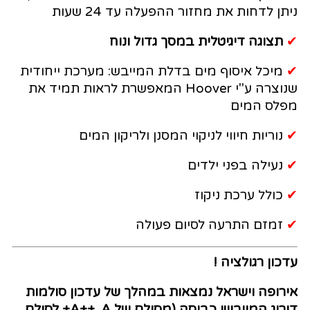
ניתן לדחות את מחזור ההפעלה עד 24 שעות
✔
תצוגה דיגיטלית במסך גדול ונוח
✔
מיכל איסוף מים בדלת המייבש: מערכת ייחודית
שנוצרה ע"י Hoover המאפשרת לראות תמיד את
מפלס המים
✔
נוריות חיווי לניקוי המסנן ולריקון המים
✔
נעילה בפני ילדים
✔
כולל ערכת ניקוז
✔
זמזם התרעה לסיום פעולה
עדכון רגולציה !
אירופה וישראל נמצאות במהלך של עדכון סולמות
דירוג המייבשי כביסה (מסולם של A++, A+ לסולם