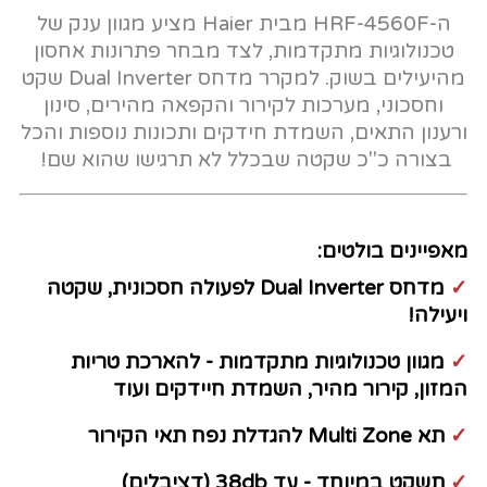
ה-HRF-4560F מבית Haier מציע מגוון ענק של
טכנולוגיות מתקדמות, לצד מבחר פתרונות אחסון
מהיעילים בשוק. למקרר מדחס Dual Inverter שקט
וחסכוני, מערכות לקירור והקפאה מהירים, סינון
ורענון התאים, השמדת חידקים ותכונות נוספות והכל
בצורה כ"כ שקטה שבכלל לא תרגישו שהוא שם!
מאפיינים בולטים:
✓
מדחס Dual Inverter לפעולה חסכונית, שקטה
ויעילה!
✓
מגוון טכנולוגיות מתקדמות - להארכת טריות
המזון, קירור מהיר, השמדת חיידקים ועוד
✓
תא Multi Zone להגדלת נפח תאי הקירור
✓
תשקט במיוחד - עד 38db (דציבלים)