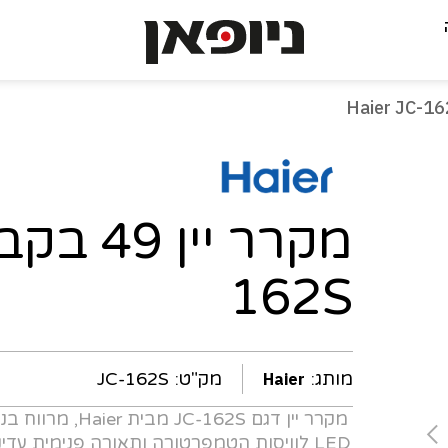
-
עמוד
נוכחי
162S
מותג:
מק"ט:
JC-162S
Haier
LED לוויסות הטמפרטורה ותאורה פנימית עד