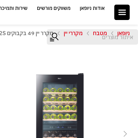
אודות ניופאן
משווקים מורשים
שירות ותמיכה
ניופאן
מטבח
מקררי יין
מקרר יין 49 בקבוקים Haier JC-162S