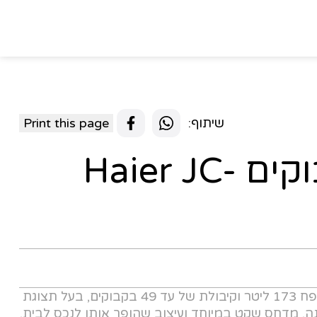
שיתוף:
Print this page
מקרר יין 49 בקבוקים Haier JC-
מקרר יין דגם JC-162S מבית Haier, מרווח בנפח 173 ליטר וקיבולת של עד 49 בקבוקים, בעל תצוגת
ינה, מדחס שקט במיוחד ועיצוב שהופך אותו לנכס לבית,