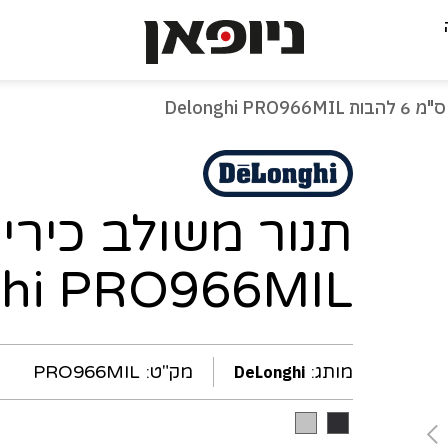
-
עמוד
נוכחי
ghi PRO966MIL
מותג:
מק"ט:
PRO966MIL
DeLonghi