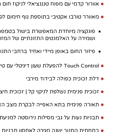
●
אוורור קדמי עם מפוח טנגנציאלי לניקוז חום
●
מאוורר טורבו אקטיבי בתוספת גוף חימום לפי
פונקציה מיוחדת המאפשרת בישול בטמפרטו
ושמירה על האלמנטים התזונתיים של המזון
פיזור החום באופן מיידי ואחיד ברחבי התנ
●
Touch Control להפעלת שעון דיגיטלי עם טיימר הפעלה וכיבוי אוטומטי
●
דלת זכוכית כפולה לבידוד מירבי
●
זכוכית פנימית נשלפת לניקוי קל | זכוכית חיצ
●
תאורה פנימית בתא האפייה לבקרת מצב הא
●
תבניות נעות על גבי מסילות נירוסטה למניע
●
בתחתית התנור ישנה מגירה לאחסון תבניות