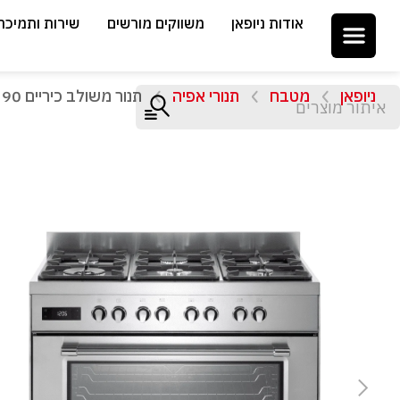
אודות ניופאן
משווקים מורשים
שירות ותמיכה
ניופאן
מטבח
תנורי אפיה
תנור משולב כיריים 90 ס"מ 6 להבות Delonghi PRO966MIL