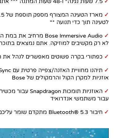
✓
7.5 שעות נגינה* ו-48 שעות המתנה *** אתם מצוידים בעוצמה של חיי סוללה ארוכי טווח.
✓
לטעינה תוך כדי תנועה **
✓
Bose Immersive Audio 
לא רק מקשיבים למוזיקה. אתם נמצאים בתוכה
✓
כפתורי בקרה פשוטים מאפשרים לנהל את המ
✓
אוזניות למקרן הקול והרמקולים של Bose
✓
האוזניות תומכות n
עבור משתמשי אנדרואיד
✓
חיבור Bluetooth® 5.3 מתקדם שומר עליכם מחוברים עד 9 מטר