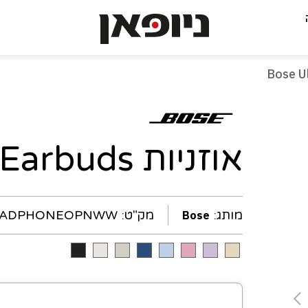
-
עמוד
נוכחי
אוזניות Bose Ultra Open Earbuds
מותג:
מק"ט:
EADPHONEOPNWW
Bose