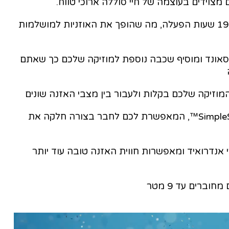
מארז הטעינה המצורף מספק תוספת של 19.5 שעות הפעלה, מה שהופך את האוזניות למושלמות
מרחיב את במת הסאונד ומוסיף שכבה נוספת למוזיקה שלכם כך שאתם
וזיקה שלכם בקלות ולעבור בין מצבי האזנה שונים
תיהנו מחוויית האזנה/צפייה פרטית עם SimpleSync™, המאפשרת לכם לחבר בצורה חלקה את
Snapdrago עבור מכשירי אנדרואיד ומאפשרות חווית האזנה טובה עוד יותר