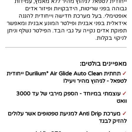
ייחודית לטפאל לגיהוץ מהיר ללא מאמץ, עמידות
גבוהה בפני שריטות, הידבקויות ופיזור אדים
אופטימלי. בעל מערכת חדישה וייחודית להגנה
אידאלית בפני אבנית ופילטר המונע אבנית ומאפשר
תפוקת אדים נקייה על גבי הבד. הפילטר נשלף וניתן
לניקוי בקלות.
מאפיינים בולטים:
✓
תחתית Durilium° Air Glide Auto Clean ייחודית
לטפאל - לגיהוץ מהיר ויעיל!
✓
עוצמתי במיוחד - הספק מירבי של עד 3000
וואט
✓
מערכת Anti Drip למניעת טפטופים אשר עלולים
להזיק לבגד