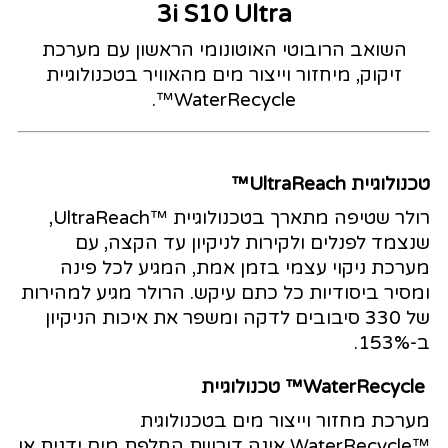
3i S10 Ultra
השואב הרובוטי האוטונומי הראשון עם מערכת
זיקוק, מיחזור וייצור מים מהאוויר בטכנולוגיית
WaterRecycle™.
טכנולוגיית UltraReach™
רולר שטיפה מתארך בטכנולוגיית ™UltraReach,
שנצמד לפנלים ולקירות לניקיון עד הקצה, עם
מערכת ניקוי עצמי בזמן אמת, המגיע לכל פינה
ומסיר ביסודיות כל כתם עיקש. הרולר מגיע למהירות
של 330 סיבובים לדקה ומשפר את איכות הניקיון
ב-153%.
WaterRecycle™ טכנולוגיית
מערכת מחזור וייצור מים בטכנולוגית
™WaterRecycle אינה דורשת החלפת מים ידנית או