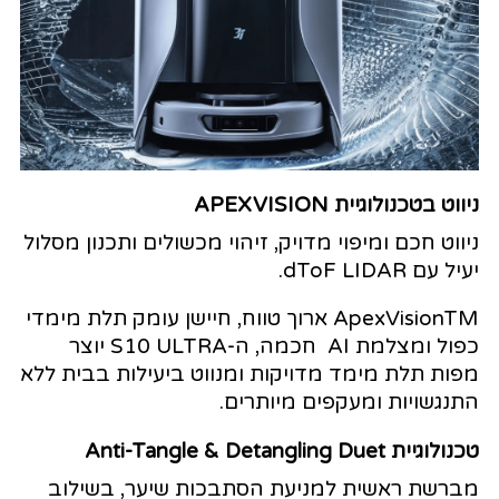
ניווט בטכנולוגיית APEXVISION
ניווט חכם ומיפוי מדויק, זיהוי מכשולים ותכנון מסלול
יעיל עם dToF LIDAR.
ApexVisionTM ארוך טווח, חיישן עומק תלת מימדי
כפול ומצלמת AI חכמה, ה-S10 ULTRA יוצר
מפות תלת מימד מדויקות ומנווט ביעילות בבית ללא
התנגשויות ומעקפים מיותרים.
טכנולוגיית
Anti-Tangle & Detangling Duet
מברשת ראשית למניעת הסתבכות שיער, בשילוב