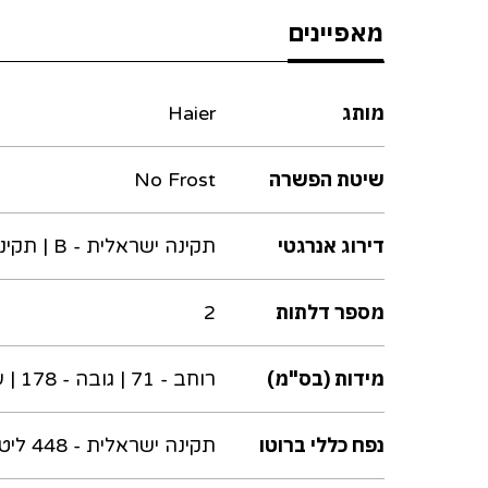
מאפיינים
מותג
Haier
שיטת הפשרה
No Frost
דירוג אנרגטי
תקינה ישראלית - B | תקינה אירופאית - E
מספר דלתות
2
מידות (בס"מ)
רוחב - 71 | גובה - 178 | עומק - 69 | עומק ללא דלתות - 60
נפח כללי ברוטו
תקינה ישראלית - 448 ליטר