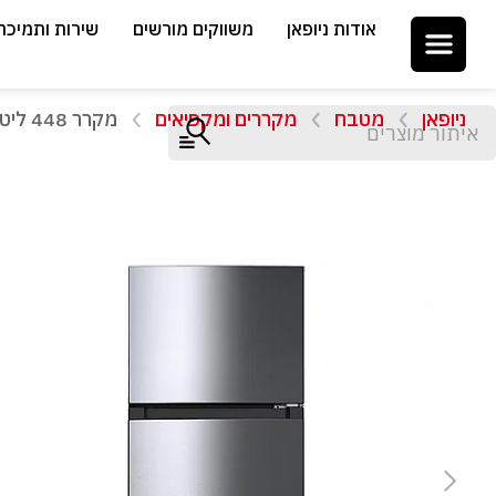
אודות ניופאן
משווקים מורשים
שירות ותמיכה
ניופאן
מטבח
מקררים ומקפיאים
מקרר 448 ליטר מקפיא עליון (מהדרין) Haier HRF-2520