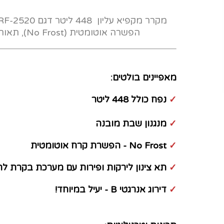
הפשרה אוטומטית (No Frost), תאורת LED פנימית ומדפי זכוכית אטומים לנזילות!
מאפיינים בולטים:
✓
נפח כולל 448 ליטר
✓
מנגנון שבת מובנה
✓
No Frost - הפשרת קרח אוטומטית
✓
תא צינון לירקות ופירות עם מערכת בקרת לח
✓
דירוג אנרגטי B - יעיל במיוחד!