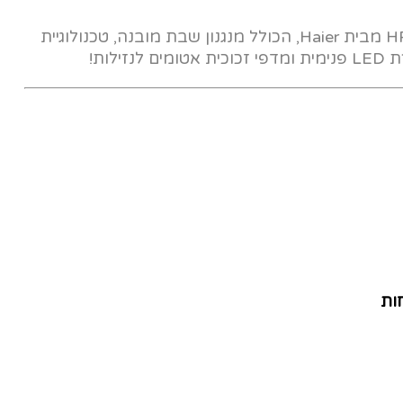
מקרר מקפיא עליון 448 ליטר דגם HRF-2520 מבית Haier, הכולל מנגנון שבת מובנה, טכנולוגיית
ות