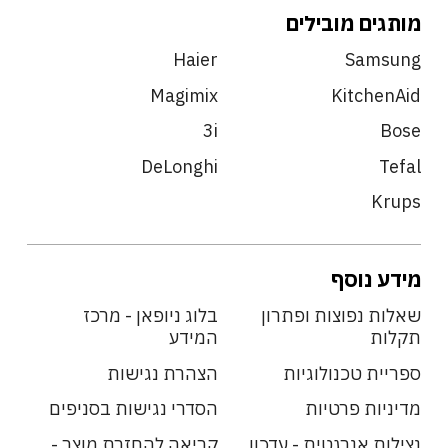
מותגים מובילים
Haier
Samsung
Magimix
KitchenAid
3i
Bose
DeLonghi
Tefal
Krups
מידע נוסף
שאלות נפוצות ופתרון
בלוג ניופאן - מרכז
תקלות
המידע
ספריית טכנולוגיות
הצהרת נגישות
מדיניות פרטיות
הסדרי נגישות בסניפים
נצילות אנרגטית - עדכון
קריאה להחזרת מוצר -