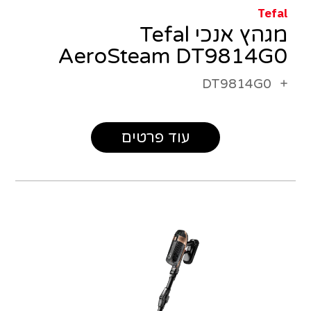
Tefal
מגהץ אנכי Tefal
AeroSteam DT9814G0
DT9814G0
עוד פרטים